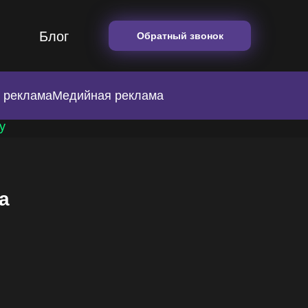
Блог
Обратный звонок
 реклама
Медийная реклама
у
а