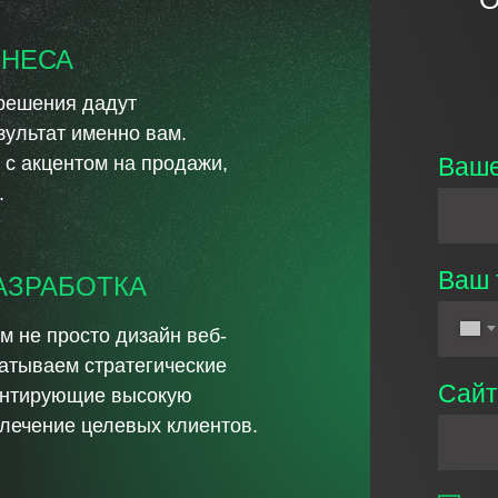
ЗНЕСА
решения дадут
ультат именно вам.
 с акцентом на продажи,
Ваше
.
Ваш 
АЗРАБОТКА
 не просто дизайн веб-
батываем стратегические
Сайт
антирующие высокую
лечение целевых клиентов.